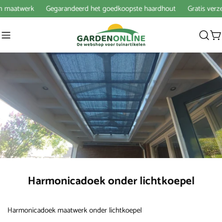
naar
n maatwerk
Gegarandeerd het goedkoopste haardhout
Gratis verzen
artikel
W
Harmonicadoek onder lichtkoepel
Harmonicadoek maatwerk onder lichtkoepel