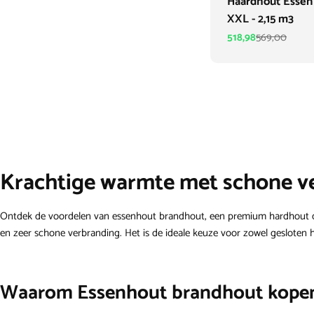
Haardhout Essen
XXL - 2,15 m3
518,98
569,00
Verkoopprijs
Normale
prijs
Krachtige warmte met schone v
Ontdek de voordelen van essenhout brandhout, een premium hardhout dat z
en zeer schone verbranding. Het is de ideale keuze voor zowel gesloten 
Waarom Essenhout brandhout kope