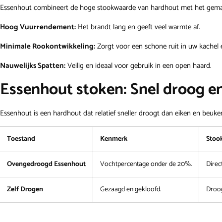
Essenhout combineert de hoge stookwaarde van hardhout met het gemak va
Hoog Vuurrendement:
Het brandt lang en geeft veel warmte af.
Minimale Rookontwikkeling:
Zorgt voor een schone ruit in uw kachel 
Nauwelijks Spatten:
Veilig en ideaal voor gebruik in een open haard.
Essenhout stoken: Snel droog en
Essenhout is een hardhout dat relatief sneller droogt dan eiken en beuken,
Toestand
Kenmerk
Stoo
Ovengedroogd Essenhout
Vochtpercentage onder de 20%.
Direc
Zelf Drogen
Gezaagd en gekloofd.
Droog