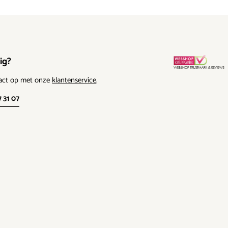
ig?
act op met onze
klantenservice
.
7 31 07