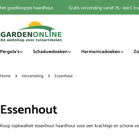
naar
t goedkoopste haardhout
Gratis verzending vanaf 75,- (excl. tran
artikel
Pergola's
Schaduwdoeken
Harmonicadoeken
Zo
Home
Verzameling
Essenhout
Essenhout
Koop topkwaliteit essenhout haardhout voor een krachtige en schone verb