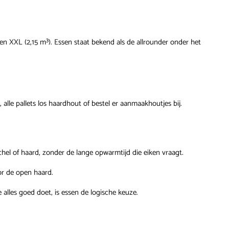
 en XXL (2,15 m³). Essen staat bekend als de allrounder onder het
, alle
pallets los haardhout
of bestel er
aanmaakhoutjes
bij.
hel of haard, zonder de lange opwarmtijd die eiken vraagt.
or de open haard.
 alles goed doet, is essen de logische keuze.