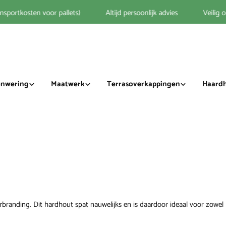
sportkosten voor pallets)
Altijd persoonlijk advies
Veilig on
nwering
Maatwerk
Terrasoverkappingen
Haard
randing. Dit hardhout spat nauwelijks en is daardoor ideaal voor zowel k