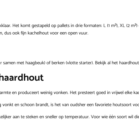
laar. Het komt gestapeld op pallets in drie formaten: L (1 m³), XL (2 m³)
 dus ook fijn kachelhout voor een open vuur.
ur samen met
haagbeuk
) of
berken
(vlotte starter). Bekijk al het
haardhout
 haardhout
rmte en produceert weinig vonken. Het presteert goed in vrijwel elke kac
ig vonkt en schoon brandt, is het van oudsher een favoriete houtsoort vo
lijker aan te steken en sneller op temperatuur. Voor wie één soort wil die