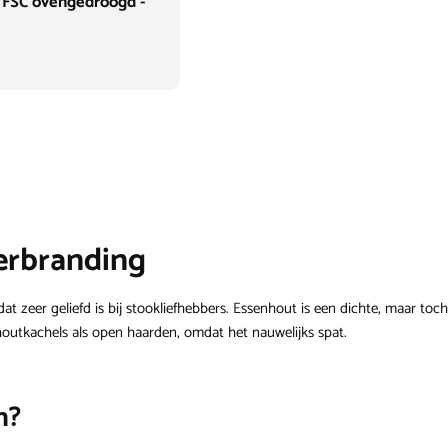
 FSC ovengedroogd -
erbranding
eer geliefd is bij stookliefhebbers. Essenhout is een dichte, maar toch
houtkachels als open haarden, omdat het nauwelijks spat.
n?