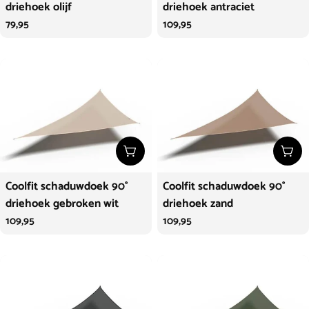
driehoek olijf
driehoek antraciet
Normale
79,95
Normale
109,95
prijs
prijs
Kies opties
Kies
Coolfit schaduwdoek 90°
Coolfit schaduwdoek 90°
driehoek gebroken wit
driehoek zand
Normale
109,95
Normale
109,95
prijs
prijs