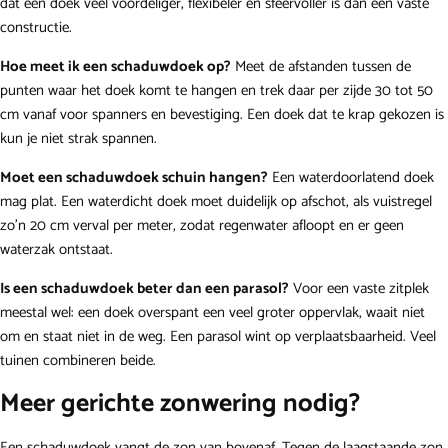
dat een doek veel voordeliger, flexibeler en sfeervoller is dan een vaste
constructie.
Hoe meet ik een schaduwdoek op?
Meet de afstanden tussen de
punten waar het doek komt te hangen en trek daar per zijde 30 tot 50
cm vanaf voor spanners en bevestiging. Een doek dat te krap gekozen is
kun je niet strak spannen.
Moet een schaduwdoek schuin hangen?
Een waterdoorlatend doek
mag plat. Een waterdicht doek moet duidelijk op afschot, als vuistregel
zo'n 20 cm verval per meter, zodat regenwater afloopt en er geen
waterzak ontstaat.
Is een schaduwdoek beter dan een parasol?
Voor een vaste zitplek
meestal wel: een doek overspant een veel groter oppervlak, waait niet
om en staat niet in de weg. Een parasol wint op verplaatsbaarheid. Veel
tuinen combineren beide.
Meer gerichte zonwering nodig?
Een schaduwdoek vangt de zon van bovenaf. Tegen de laagstaande zon