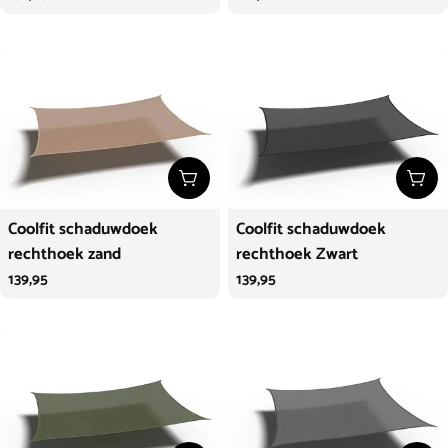
prijs
prijs
Kies opties
Kies
Coolfit schaduwdoek
Coolfit schaduwdoek
rechthoek zand
rechthoek Zwart
Normale
139,95
Normale
139,95
prijs
prijs