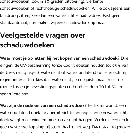
schaduwdoeken
(ook in 90-graden uitvoering),
vierkante
schaduwdoeken
of
rechthoekige schaduwdoeken
. Wil je ook tijdens een
bui droog zitten, kies dan een
waterdicht schaduwdoek
. Past geen
standaardmaat, dan maken wij een
schaduwdoek op maat
.
Veelgestelde vragen over
schaduwdoeken
Waar moet je op letten bij het kopen van een schaduwdoek?
Drie
dingen: de UV-bescherming (onze Coolfit doeken houden tot 95% van
de UV-straling tegen), waterdicht of waterdoorlatend (wil je er ook bij
regen onder zitten, kies dan
waterdicht
), en de juiste maat: meet de
ruimte tussen je bevestigingspunten en houd rondom 30 tot 50 cm
spanruimte aan.
Wat zijn de nadelen van een schaduwdoek?
Eerlijk antwoord: een
waterdoorlatend doek beschermt niet tegen regen, en een waterdicht
doek vangt meer wind en moet op afschot hangen. Verder is een doek
geen vaste overkapping: bij storm haal je het weg. Daar staat tegenover