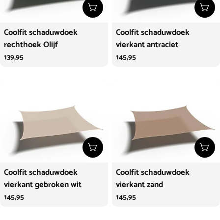
Kies opties
Kies
Coolfit schaduwdoek
Coolfit schaduwdoek
rechthoek Olijf
vierkant antraciet
Normale
139,95
Normale
145,95
prijs
prijs
Kies opties
Kies
Coolfit schaduwdoek
Coolfit schaduwdoek
vierkant gebroken wit
vierkant zand
Normale
145,95
Normale
145,95
prijs
prijs