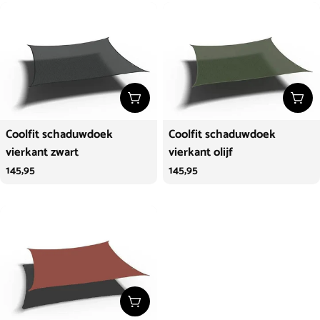
Kies opties
Kies
Coolfit schaduwdoek
Coolfit schaduwdoek
vierkant zwart
vierkant olijf
Normale
145,95
Normale
145,95
prijs
prijs
Kies opties