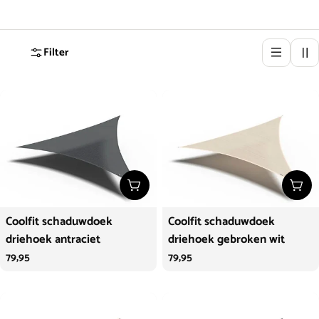
Filter
Kies opties
Kies
Coolfit schaduwdoek
Coolfit schaduwdoek
driehoek antraciet
driehoek gebroken wit
Normale
79,95
Normale
79,95
prijs
prijs