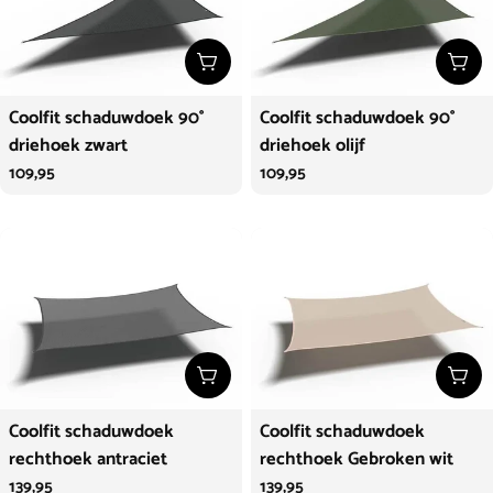
Kies opties
Kies
Coolfit schaduwdoek 90°
Coolfit schaduwdoek 90°
driehoek zwart
driehoek olijf
Normale
109,95
Normale
109,95
prijs
prijs
Kies opties
Kies
Coolfit schaduwdoek
Coolfit schaduwdoek
rechthoek antraciet
rechthoek Gebroken wit
Normale
139,95
Normale
139,95