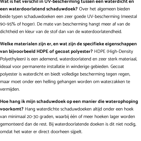
Wat is het verschil in UV-bescherming tussen een waterdicht en
een waterdoorlatend schaduwdoek?
Over het algemeen bieden
beide typen schaduwdoeken een zeer goede UV-bescherming (meestal
90-95% of hoger). De mate van bescherming hangt meer af van de
dichtheid en kleur van de stof dan van de waterdoorlatendheid.
Welke materialen zijn er, en wat zijn de specifieke eigenschappen
van bijvoorbeeld HDPE of gecoat polyester?
HDPE (High-Density
Polyethyleen) is een ademend, waterdoorlatend en zeer sterk materiaal,
ideaal voor permanente installatie in winderige gebieden. Gecoat
polyester is waterdicht en biedt volledige bescherming tegen regen,
maar moet onder een helling gehangen worden om waterzakken te
vermijden.
Hoe hang ik mijn schaduwdoek op een manier die waterophoping
voorkomt?
Hang waterdichte schaduwdoeken altijd onder een hoek
van minimaal 20-30 graden, waarbij één of meer hoeken lager worden
gemonteerd dan de rest. Bij waterdoorlatende doeken is dit niet nodig,
omdat het water er direct doorheen sijpelt.