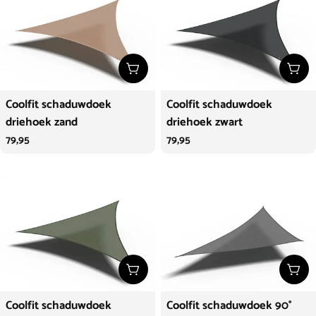
Kies opties
Kies
Coolfit schaduwdoek
Coolfit schaduwdoek
driehoek zand
driehoek zwart
Normale
79,95
Normale
79,95
prijs
prijs
Kies opties
Kies
Coolfit schaduwdoek
Coolfit schaduwdoek 90°