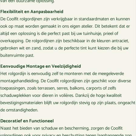
van een duurzame oplossing.
Flexibiliteit en Aanpasbaarheid
De Coolfit rolgordijnen zijn verkrijgbaar in standaardmaten en kunnen
ook op maat worden gemaakt in ons eigen atelier. Dit betekent dat er
altijd een oplossing is die perfect past bij uw tuinhuisje, prieel of
overkapping. De rolgordijnen zijn beschikbaar in de kleuren antraciet,
gebroken wit en zand, zodat u de perfecte tint kunt kiezen die bij uw
buitenruimte past.
Eenvoudige Montage en Veelzijdigheid
Het rolgordijn is eenvoudig zelf te monteren met de meegeleverde
montagehandleiding. De Coolfit rolgordijnen zijn geschikt voor diverse
toepassingen, zoals terrassen, serres, balkons, carports of zelfs
schaduwplekken voor dieren in volières. Dankzij de hoge kwaliteit
bevestigingsmaterialen blijft uw rolgordijn stevig op zijn plaats, ongeacht
de omstandigheden.
Decoratief en Functioneel
Naast het bieden van schaduw en bescherming, zorgen de Coolfit
rolgordijnen ook voor privacy en beschutting tegen laaghangende zon.