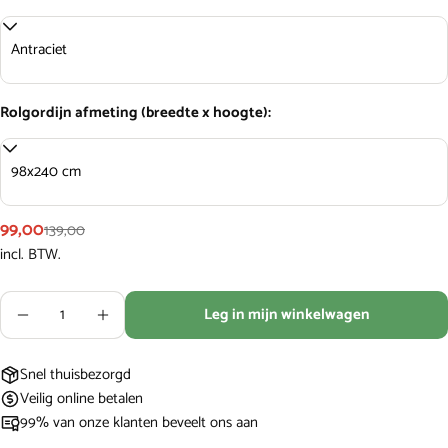
Jouw
email
Jouw
Rolgordijn afmeting (breedte x hoogte):
telefoon
Jouw
bericht
99,00
139,00
Verkoopprijs
Normale
incl. BTW.
prijs
De met * gemarkeerde velden zijn verplicht.
Hoeveelheid
Leg in mijn winkelwagen
Stuur vraag
Aantal verlagen voor Coolfit Rolgordijn Antraciet
Verhoog het aantal voor Coolfit Rolgordijn 
Snel thuisbezorgd
Veilig online betalen
99% van onze klanten beveelt ons aan