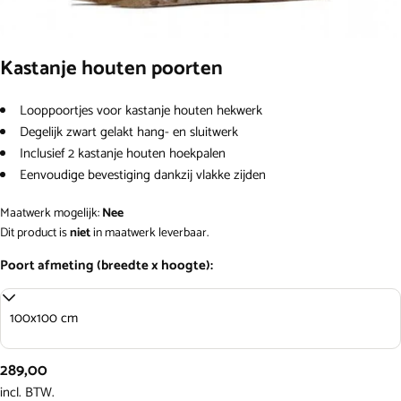
Kastanje houten poorten
Looppoortjes voor kastanje houten hekwerk
Degelijk zwart gelakt hang- en sluitwerk
Een vraag stellen
Inclusief 2 kastanje houten hoekpalen
Eenvoudige bevestiging dankzij vlakke zijden
Uw
naam
Maatwerk mogelijk:
Nee
Dit product is
niet
in maatwerk leverbaar.
Jouw
email
Poort afmeting (breedte x hoogte):
Jouw
telefoon
Jouw
Normale
289,00
bericht
prijs
incl. BTW.