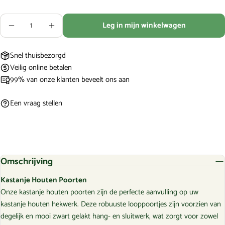
Hoeveelheid
Leg in mijn winkelwagen
Aantal verlagen voor Kastanje houten poorten
Verhoog het aantal voor Kastanje houten p
De met * gemarkeerde velden zijn verplicht.
Stuur vraag
Snel thuisbezorgd
Veilig online betalen
99% van onze klanten beveelt ons aan
Een vraag stellen
Omschrijving
Kastanje Houten Poorten
Onze kastanje houten poorten zijn de perfecte aanvulling op uw
kastanje houten hekwerk. Deze robuuste looppoortjes zijn voorzien van
degelijk en mooi zwart gelakt hang- en sluitwerk, wat zorgt voor zowel